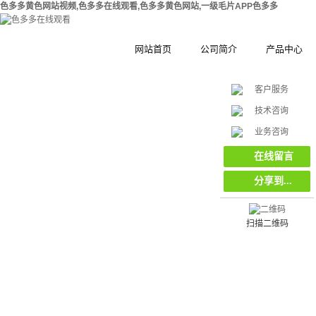
色多多黄色网站视频,色多多在线观看,色多多黄色网站,一级毛片APP色多多
网站首页
公司简介
产品中心
客户服务
公司简介
钢结构拼装式
技术咨询
在
合作伙伴
木塑拼装式围
挡
业务咨询
线
客
集装箱集成房
在线留言
服
分享到...
工地工程施工
环保复合材料
栏栅栏
扫描二维码
挡