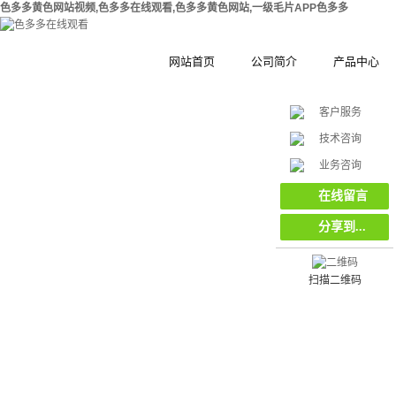
色多多黄色网站视频,色多多在线观看,色多多黄色网站,一级毛片APP色多多
网站首页
公司简介
产品中心
客户服务
公司简介
钢结构拼装式
技术咨询
在
合作伙伴
木塑拼装式围
挡
业务咨询
线
客
集装箱集成房
在线留言
服
分享到...
工地工程施工
环保复合材料
栏栅栏
扫描二维码
挡