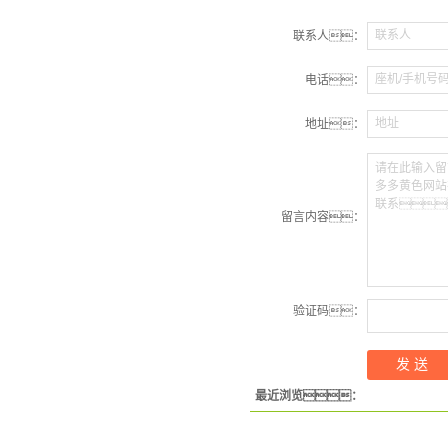
联系人
联系人：
座机/手机号
电话：
地址
地址：
请在此输入留
多多黄色网站
联系
留言内容：
验证码：
最近浏览：