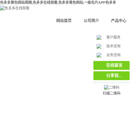
色多多黄色网站视频,色多多在线观看,色多多黄色网站,一级毛片APP色多多
网站首页
公司简介
产品中心
客户服务
公司简介
钢结构拼装式
技术咨询
在
合作伙伴
木塑拼装式围
挡
业务咨询
线
客
集装箱集成房
在线留言
服
分享到...
工地工程施工
环保复合材料
栏栅栏
扫描二维码
挡