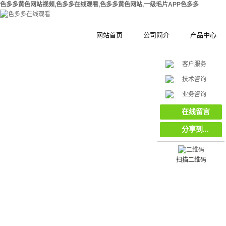
色多多黄色网站视频,色多多在线观看,色多多黄色网站,一级毛片APP色多多
网站首页
公司简介
产品中心
客户服务
公司简介
钢结构拼装式
技术咨询
在
合作伙伴
木塑拼装式围
挡
业务咨询
线
客
集装箱集成房
在线留言
服
分享到...
工地工程施工
环保复合材料
栏栅栏
扫描二维码
挡